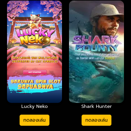
Lucky Neko
Shark Hunter
ทดลองเล่น
ทดลองเล่น