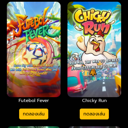
Futebol Fever
Chicky Run
ทดลองเล่น
ทดลองเล่น