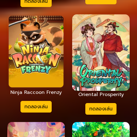
ทดลองเล่น
Ninja Raccoon Frenzy
Oriental Prosperity
ทดลองเล่น
ทดลองเล่น