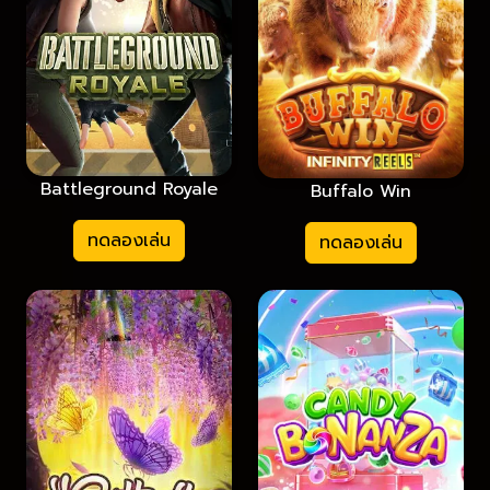
Battleground Royale
Buffalo Win
ทดลองเล่น
ทดลองเล่น