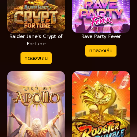
Raider Jane's Crypt of
Rave Party Fever
Fortune
ทดลองเล่น
ทดลองเล่น