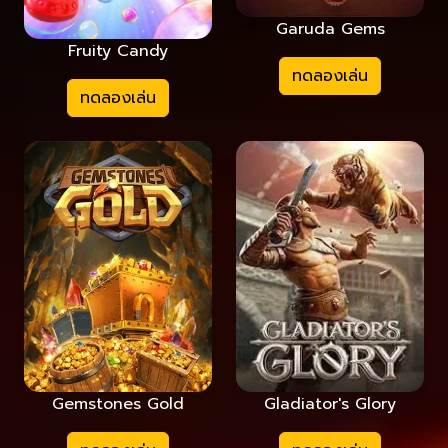
Garuda Gems
Fruity Candy
ทดลองเล่น
ทดลองเล่น
Gemstones Gold
Gladiator's Glory