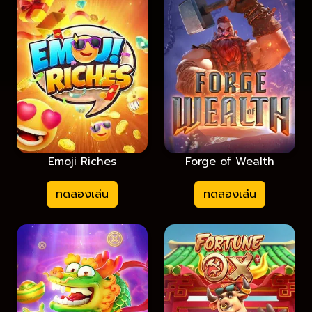
Emoji Riches
Forge of Wealth
ทดลองเล่น
ทดลองเล่น