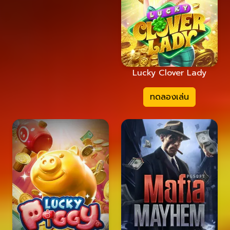
Legend of Perseus
Lucky Clover Lady
ทดลองเล่น
ทดลองเล่น