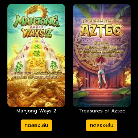
Mahjong Ways 2
Treasures of Aztec
ทดลองเล่น
ทดลองเล่น