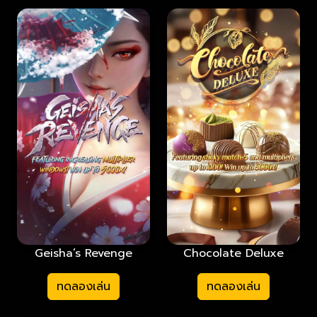
Geisha’s Revenge
Chocolate Deluxe
ทดลองเล่น
ทดลองเล่น