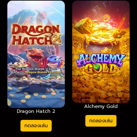
Alchemy Gold
Dragon Hatch 2
ทดลองเล่น
ทดลองเล่น